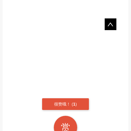
很赞哦！
(
1
)
赏